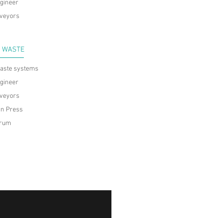
gineer
veyors
E WASTE
waste systems
gineer
veyors
rn Press
Drum