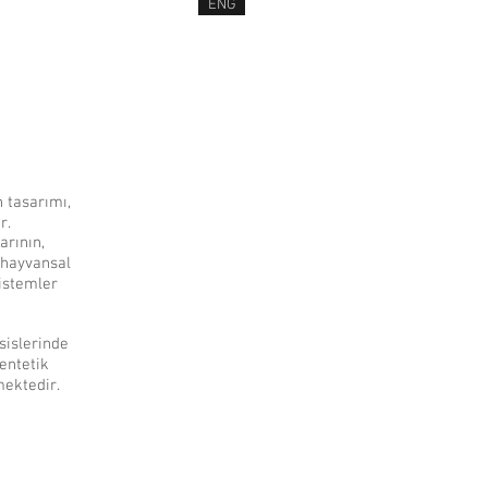
ENG
HABERLER
İLETİŞİM
ETLERİMİZ
 tasarımı,
r.
arının,
 hayvansal
sistemler
sislerinde
entetik
mektedir.