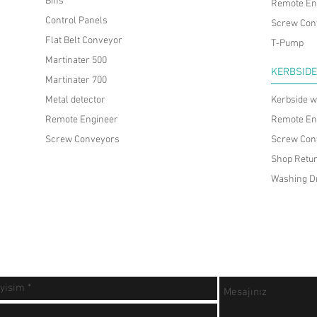
Bins
Remote En
Control Panels
Screw Con
Flat Belt Conveyor
T-Pump
Martinater 500
KERBSID
Martinater 700
Metal detector
Kerbside 
Remote Engineer
Remote En
Screw Conveyors
Screw Con
Shop Retu
Washing 