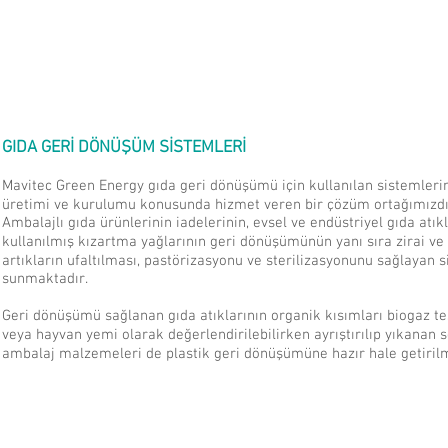
HAKKIMIZDA
ÜRÜN VE HİZM
GIDA GERİ DÖNÜŞÜM SİSTEMLERİ
Mavitec Green Energy gıda geri dönüşümü için kullanılan sistemlerin
üretimi ve kurulumu konusunda hizmet veren bir çözüm ortağımızdı
Ambalajlı gıda ürünlerinin iadelerinin, evsel ve endüstriyel gıda atıkl
kullanılmış kızartma yağlarının geri dönüşümünün yanı sıra zirai ve
artıkların ufaltılması, pastörizasyonu ve sterilizasyonunu sağlayan 
sunmaktadır.
Geri dönüşümü sağlanan gıda atıklarının organik kısımları biogaz te
veya hayvan yemi olarak değerlendirilebilirken ayrıştırılıp yıkanan s
ambalaj malzemeleri de plastik geri dönüşümüne hazır hale getiril