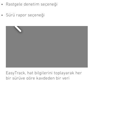
Rastgele denetim seçeneği
Sürü rapor seçeneği
EasyTrack, hat bilgilerini toplayarak her
bir sürüye göre kaydeden bir veri
depolama sistemidir. EasyTrack, makine
ve proses ayarları, işleme parametrelerini
elle girilen verileri işleyebilir. Askılar
üzerinden sürülerin çevrimiçi izlenmesini
sağlar.
EasyTrack iç süreçleri otomatik olarak
izleyen ve düzeltebilen değerli bir
yardımcıdır ve aynı zamanda uzun vadeli