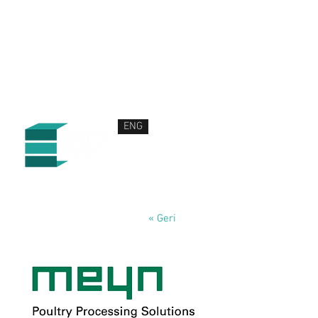
ENG
HAKKIMIZDA
ÜRÜN VE HİZMETLERİMİZ
HABERLER
İLETİŞİM
« Geri