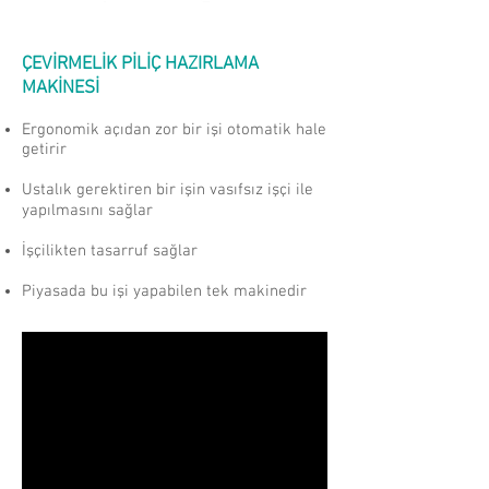
ÇEVİRMELİK PİLİÇ HAZIRLAMA
MAKİNESİ
Ergonomik açıdan zor bir işi otomatik hale
getirir
Ustalık gerektiren bir işin vasıfsız işçi ile
yapılmasını sağlar
İşçilikten tasarruf sağlar
Piyasada bu işi yapabilen tek makinedir