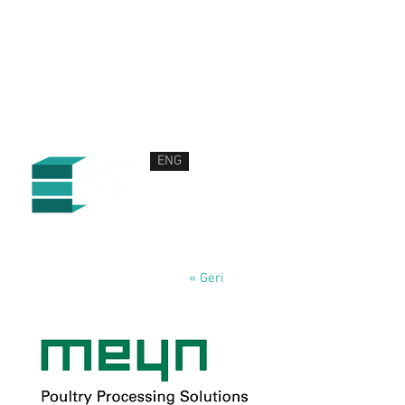
ENG
HAKKIMIZDA
ÜRÜN VE HİZMETLERİMİZ
HABERLER
İLETİŞİM
« Geri