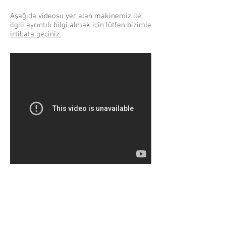
Aşağıda videosu yer alan makinemiz ile
ilgili ayrıntılı bilgi almak için lütfen bizimle
irtibata geçiniz.