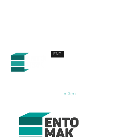
ENG
HAKKIMIZDA
ÜRÜN VE HİZMETLERİMİZ
HABERLER
İLETİŞİM
« Geri